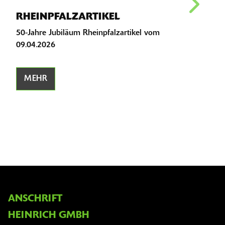
RHEINPFALZARTIKEL
50
50-Jahre Jubiläum Rheinpfalzartikel vom
50 J
09.04.2026
Jubi
MEHR
M
ANSCHRIFT
HEINRICH GMBH