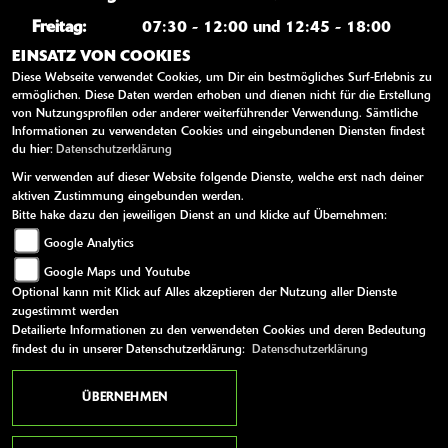
Freitag:
07:30 - 12:00 und 12:45 - 18:00
EINSATZ VON COOKIES
Samstag:
08:00 - 13:00
Diese Webseite verwendet Cookies, um Dir ein bestmögliches Surf-Erlebnis zu
Sonntag:
geschlossen
ermöglichen. Diese Daten werden erhoben und dienen nicht für die Erstellung
von Nutzungsprofilen oder anderer weiterführender Verwendung. Sämtliche
Telefonisch sind wir ab 8 Uhr erreichbar!
Informationen zu verwendeten Cookies und eingebundenen Diensten findest
du hier:
Datenschutzerklärung
Wir verwenden auf dieser Website folgende Dienste, welche erst nach deiner
WEITERE LINKS
aktiven Zustimmung eingebunden werden.
Bitte hake dazu den jeweiligen Dienst an und klicke auf Übernehmen:
Kawasaki News
Google Analytics
Kawasaki Handbücher
Google Maps und Youtube
Kawasaki Bekleidung
Optional kann mit Klick auf Alles akzeptieren der Nutzung aller Dienste
Kawasaki Merchandise
zugestimmt werden
Detailierte Informationen zu den verwendeten Cookies und deren Bedeutung
findest du in unserer Datenschutzerklärung:
Datenschutzerklärung
AGB
Impressum
Datenschutz
Disclaimer
Barrierefreiheit
ÜBERNEHMEN
powered by 1000PS